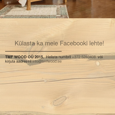
Külasta ka meie Facebooki lehte!
TMF WOOD OÜ 2015.
Helista numbril
+372 5283408
või
kirjuta aadressil
info@tmfwood.ee