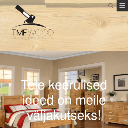
Teie keerulised
ideed on meile
väljakutseks!